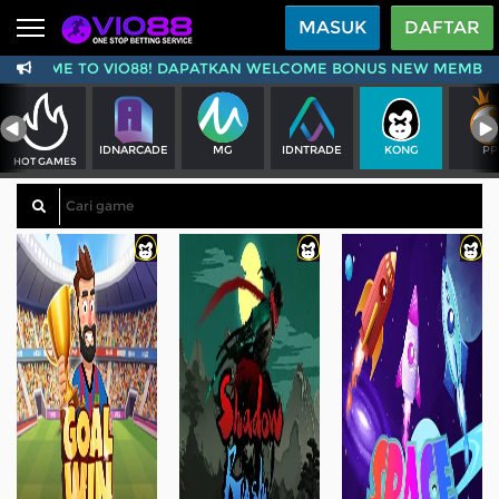
Beranda
MASUK
DAFTAR
LCOME TO VIO88! DAPATKAN WELCOME BONUS NEW MEMBER 15% 
Sports
BARU
PROMO
Live Casino
BARU
IDNARCADE
MG
IDNTRADE
KONG
PP
IDNPoker
BARU
HOT GAMES
Slots
PROMO
IDNLIVE
BARU
Stream N Spin
Arcade
PROMO
Table Games
Lottery
BARU
PROMO
IDNRaffle