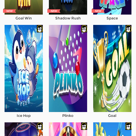
Referral
Goal Win
Shadow Rush
Space
Promosi
Hubungi Kami
Live Chat
Pengaduan Customer
Pilih Bahasa:
MASUK
DAFTAR
Ice Hop
Plinko
Goal
&copy; VIO88: Link Resmi Slot Online, Judi Bola,
Toto Macau, Agen IDN Sports Terbaik. Hak Cipta
Dilindungi.