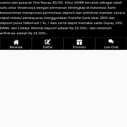
casino dan pasaran Toto Macau 4D/5D. Situs VIO88 tercatat sebagai salah
satu situs terpercaya dengan permainan terlengkap di Indonesia. Kami
berkomitmen memproses permintaan deposit dan withdraw member secara
cepat melalui pembayaran menggunakan transfer bank lokal, QRIS dan
deposit pulsa Telkomsel / XL / Axis serta dapat memakai saldo Gopay, OVO,
DANA, dan LinkAja. Minimal deposit adalah Rp 25.000,- dan minimum
withdraw adalah Rp 25.000,-
Customer Service kami siaga dengan Live Chat non-stop 24 jam sehari untuk
Beranda
Daftar
Promosi
Live Chat
menjamin member mendapatkan kenyamanan dalam bermain. Kami juga siap
membantu dengan memberikan panduan bagi member baru untuk mendaftar
dan bermain.
Raih Bonus Judi Bola Terbesar Dengan Bergabung
Bersama Kami
Sebagai situs judi bola SBOBET, SABA, CMD, UBOBET terbaik, kami selalu
berusaha memberikan reward dan bonus menarik untuk para member. Seperti
misalnya: bonus deposit bagi member baru, bonus deposit harian, bonus
cashback turnover atau rollover mingguan, komisi referral seumur hidup
serta hadiah menarik lainnya seperti kuis tebak skor bola berhadiah puluhan
jutaan rupiah serta hadiah langsung jutaan rupiah berdasarkan turnover
bulanan rupiah bagi member yang aktif bermain di situs VIO88.