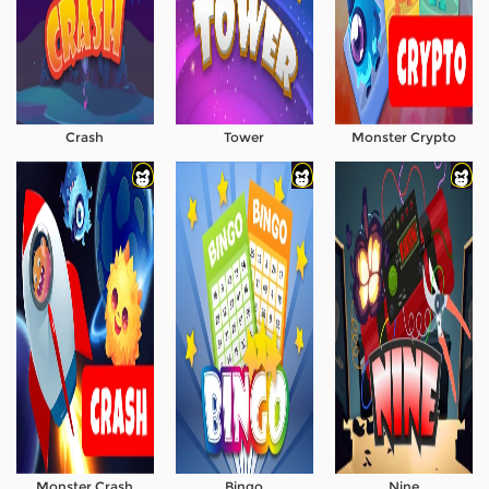
Crash
Tower
Monster Crypto
Monster Crash
Bingo
Nine