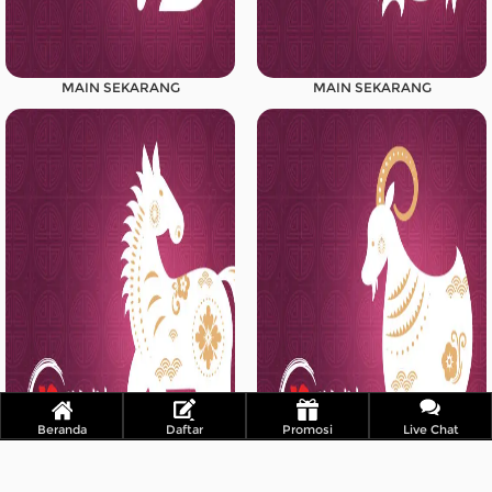
MAIN SEKARANG
MAIN SEKARANG
Beranda
Daftar
Promosi
Live Chat