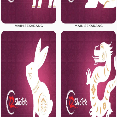
MAIN SEKARANG
MAIN SEKARANG